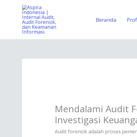
Lewati
ke
Beranda
Prof
konten
Mendalami Audit Fo
Investigasi Keuang
Audit forensik adalah proses peme