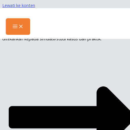
Lewati ke konten
Workshop Soft Skill Capability Bagi
Internal Auditor
Merupakan pendalaman materi yang lebih spesifik, lebih banyak
ditekankan kepada simulasi/studi kasus dan praktik.