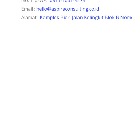
No. Tlp/WA :
0811-1001-4274
Email :
hello@aspiraconsulting.co.id
Alamat :
Komplek Bier, Jalan Kelingkit Blok B Nomo