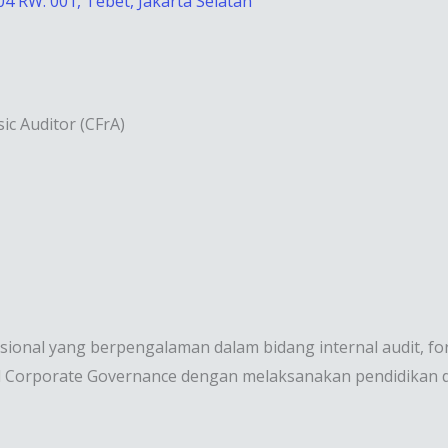
04 RW. 001, Tebet, Jakarta Selatan
sic Auditor (CFrA)
sional yang berpengalaman dalam bidang internal audit, fo
Corporate Governance dengan melaksanakan pendidikan da