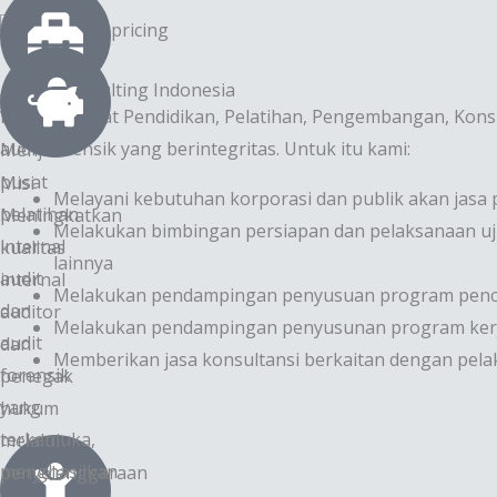
Aspira Consulting Indonesia
Menjadi Pusat Pendidikan, Pelatihan, Pengembangan, Kons
Visi
audit forensik yang berintegritas. Untuk itu kami:
Menjadi
pusat
Misi
Melayani kebutuhan korporasi dan publik akan jasa p
pelatihan
Meningkatkan
Melakukan bimbingan persiapan dan pelaksanaan ujian 
internal
kualitas
lainnya
audit
internal
Melakukan pendampingan penyusuan program pence
dan
auditor
Melakukan pendampingan penyusunan program kerja, 
audit
dan
Memberikan jasa konsultansi berkaitan dengan pela
forensik
penegak
yang
hukum
terkemuka,
melalui
menghasilkan
penyelenggaraan