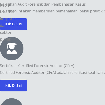
Pelatihan Audit Forensik dan Pembahasan Kasus
audit
Pelatihan ini akan memberikan pemahaman, bekal praktik 
forensik
korporasi
Klik Di Sini
dan
sektor
publik
Sertifikasi Certified Forensic Auditor (CFrA)
Certified Forensic Auditor (CFrA) adalah sertifikasi keahlia
Klik Di Sini