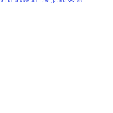
r 1 RT. 004 RW. 001, Tebet, Jakarta Selatan