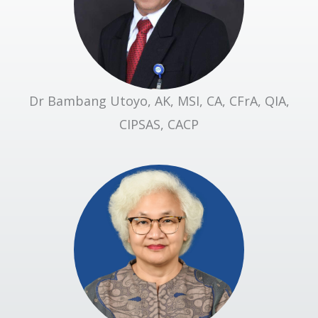
Dr Bambang Utoyo, AK, MSI, CA, CFrA, QIA,
CIPSAS, CACP