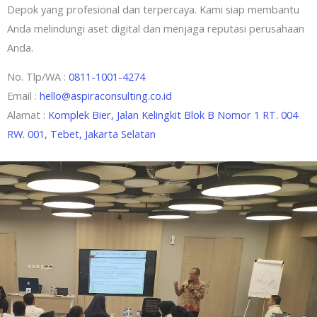
Depok yang profesional dan terpercaya. Kami siap membantu
Anda melindungi aset digital dan menjaga reputasi perusahaan
Anda.
No. Tlp/WA :
0811-1001-4274
Email :
hello@aspiraconsulting.co.id
Alamat :
Komplek Bier, Jalan Kelingkit Blok B Nomor 1 RT. 004
RW. 001, Tebet, Jakarta Selatan