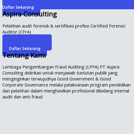
Daftar Sekarang
Aspira Consulting
Pelatihan audit forensik & sertifikasi profesi Certified Forensic
Auditor (CFrA)
Info Selengkapnya
Daftar Sekarang
Tentang Kami
Lembaga Pengembangan Fraud Auditing (LPFA) PT Aspira
Consulting didirikan untuk menjawab tuntutan publik yang
menginginkan terwujudnya Good Government & Good
Corporate Governance melalui pelaksanaan program pendidikan
dan pelatihan dalam menghasilkan profesional dibidang internal
audit dan anti-fraud