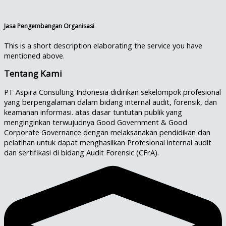
Jasa Pengembangan Organisasi
This is a short description elaborating the service you have
mentioned above.​
Tentang Kami
PT Aspira Consulting Indonesia didirikan sekelompok profesional
yang berpengalaman dalam bidang internal audit, forensik, dan
keamanan informasi. atas dasar tuntutan publik yang
menginginkan terwujudnya Good Government & Good
Corporate Governance dengan melaksanakan pendidikan dan
pelatihan untuk dapat menghasilkan Profesional internal audit
dan sertifikasi di bidang Audit Forensic (CFrA).