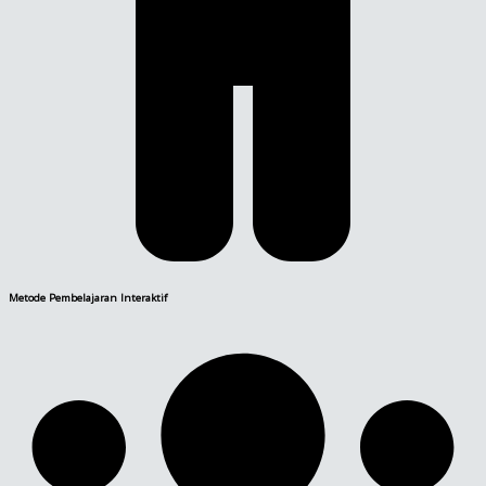
Metode Pembelajaran Interaktif