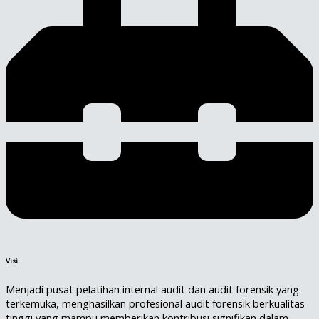
Visi
Menjadi pusat pelatihan internal audit dan audit forensik yang
terkemuka, menghasilkan profesional audit forensik berkualitas
tinggi yang mampu memberikan kontribusi signifikan dalam