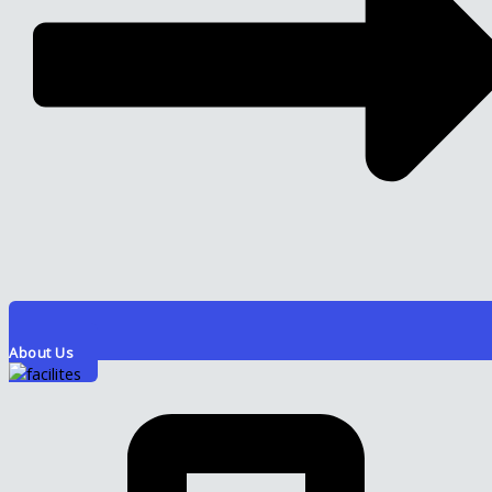
About Us