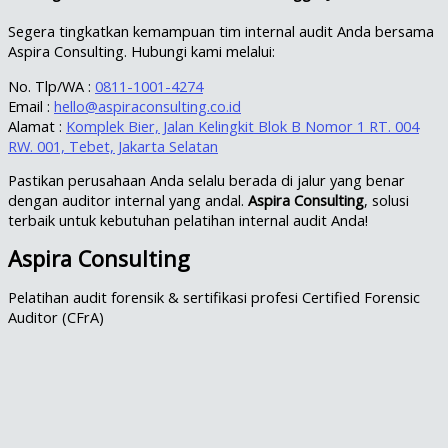
Segera tingkatkan kemampuan tim internal audit Anda bersama
Aspira Consulting. Hubungi kami melalui:
No. Tlp/WA :
0811-1001-4274
Email :
hello@aspiraconsulting.co.id
Alamat :
Komplek Bier, Jalan Kelingkit Blok B Nomor 1 RT. 004
RW. 001, Tebet, Jakarta Selatan
Pastikan perusahaan Anda selalu berada di jalur yang benar
dengan auditor internal yang andal.
Aspira Consulting
, solusi
terbaik untuk kebutuhan pelatihan internal audit Anda!
Aspira Consulting
Pelatihan audit forensik & sertifikasi profesi Certified Forensic
Auditor (CFrA)