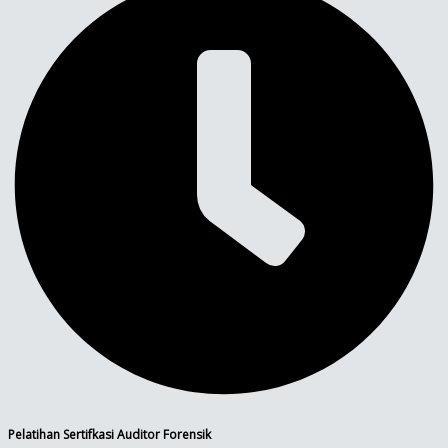
Pelatihan Sertifkasi Auditor Forensik