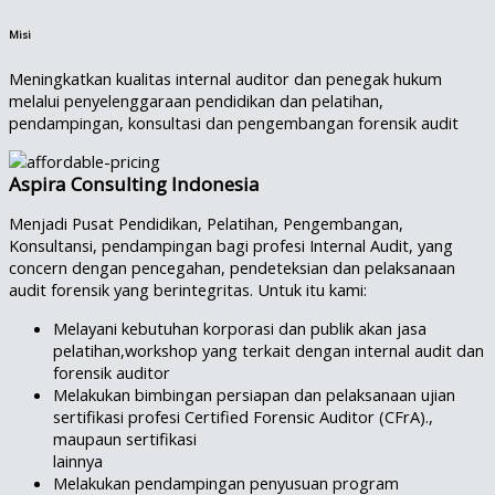
Misi
Meningkatkan kualitas internal auditor dan penegak hukum
melalui penyelenggaraan pendidikan dan pelatihan,
pendampingan, konsultasi dan pengembangan forensik audit
Aspira Consulting Indonesia
Menjadi Pusat Pendidikan, Pelatihan, Pengembangan,
Konsultansi, pendampingan bagi profesi Internal Audit, yang
concern dengan pencegahan, pendeteksian dan pelaksanaan
audit forensik yang berintegritas. Untuk itu kami:
Melayani kebutuhan korporasi dan publik akan jasa
pelatihan,workshop yang terkait dengan internal audit dan
forensik auditor
Melakukan bimbingan persiapan dan pelaksanaan ujian
sertifikasi profesi Certified Forensic Auditor (CFrA).,
maupaun sertifikasi
lainnya
Melakukan pendampingan penyusuan program