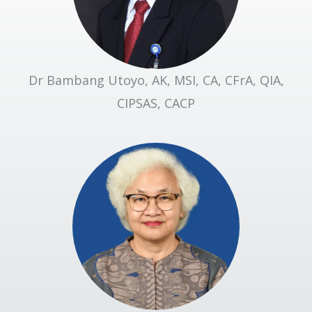
Dr Bambang Utoyo, AK, MSI, CA, CFrA, QIA,
CIPSAS, CACP